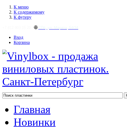
К меню
К содержимому
К футеру
🌐
+7 812 903 15 20
СПб, ул. Марата, 54/34
Вход
Корзина
Главная
Новинки